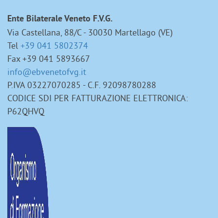
Ente Bilaterale Veneto F.V.G.
Via Castellana, 88/C - 30030 Martellago (VE)
Tel
+39 041 5802374
Fax +39 041 5893667
info@ebvenetofvg.it
P.IVA 03227070285 - C.F. 92098780288
CODICE SDI PER FATTURAZIONE ELETTRONICA:
P62QHVQ