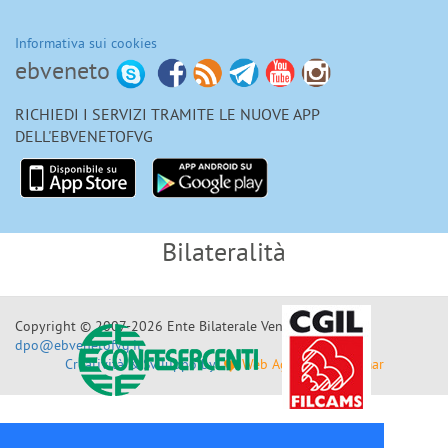
Informativa sui cookies
ebveneto
RICHIEDI I SERVIZI TRAMITE LE NUOVE APP
DELL'EBVENETOFVG
Bilateralità
Enti Bilaterali Nazionali
Copyright © 2007-2026 Ente Bilaterale Veneto F.V.G.
dpo@ebvenetofvg.it
Creatività & Sviluppo by
Web Agency by Telemar