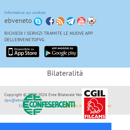
Informativa sui cookies
ebveneto
RICHIEDI I SERVIZI TRAMITE LE NUOVE APP
DELL'EBVENETOFVG
Bilateralità
Enti Bilaterali Nazionali
Copyright © 2007-2026 Ente Bilaterale Veneto F.V.G.
dpo@ebvenetofvg.it
Creatività & Sviluppo by
Web Agency by Telemar