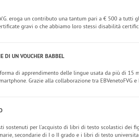
V.G. eroga un contributo una tantum pari a € 500 a tutti gli
tificate gravi o che abbiamo loro stessi disabilità certifica
NE DI UN VOUCHER BABBEL
forma di apprendimento delle lingue usata da più di 15 mil
smartphone. Grazie alla collaborazione tra EBVenetoFVG e B
O
sostenuti per l'acquisto di libri di testo scolastici dei fig
arie, secondarie di I o II grado e i libri di testo universi