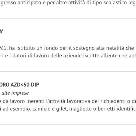
ngresso anticipato e per altre attività di tipo scolastico lega
A'
.V.G. ha istituito un fondo per il sostegno alla natalità ch
ri e i datori di lavoro delle aziende iscritte all'ente che ab
VORO AZD<50 DIP
i alle imprese
da lavoro inerenti l'attività lavorativa dei richiedenti o di
d esempio, camicie e gilet, magliette o berretti identificativ