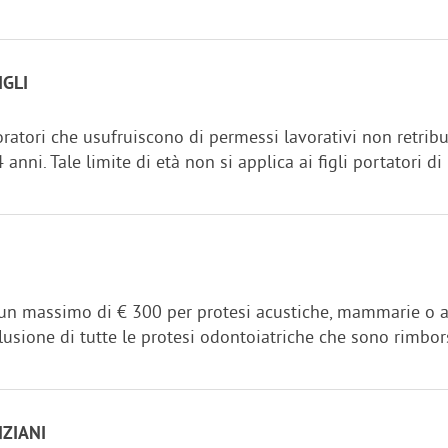
IGLI
ratori che usufruiscono di permessi lavorativi non retribui
4 anni. Tale limite di età non si applica ai figli portatori d
n massimo di € 300 per protesi acustiche, mammarie o alt
lusione di tutte le protesi odontoiatriche che sono rimborsa
NZIANI