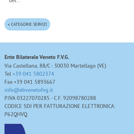
del...
« CATEGORIE SERVIZI
Ente Bilaterale Veneto F.V.G.
Via Castellana, 88/C - 30030 Martellago (VE)
Tel
+39 041 5802374
Fax +39 041 5893667
info@ebvenetofvg.it
P.IVA 03227070285 - C.F. 92098780288
CODICE SDI PER FATTURAZIONE ELETTRONICA:
P62QHVQ