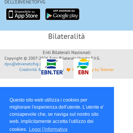
DELL'EBVENETOFVG
Bilateralità
Enti Bilaterali Nazionali
Copyright © 2007-2026 Ente Bilaterale Veneto F.V.G.
dpo@ebvenetofvg.it
Creatività & Sviluppo by
Web Agency by Telemar
Questo sito web utilizza i cookies per
migliorare l'esperienza dell'utente. L'utente e'
consapevole che, se naviga sul nostro sito
web, implicitamente accetta l'utilizzo dei
cookies.
Leggi l'informativa