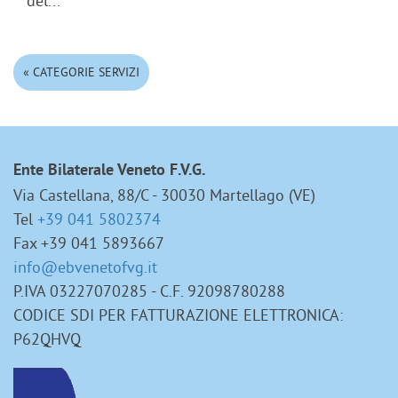
del...
« CATEGORIE SERVIZI
Ente Bilaterale Veneto F.V.G.
Via Castellana, 88/C - 30030 Martellago (VE)
Tel
+39 041 5802374
Fax +39 041 5893667
info@ebvenetofvg.it
P.IVA 03227070285 - C.F. 92098780288
CODICE SDI PER FATTURAZIONE ELETTRONICA:
P62QHVQ