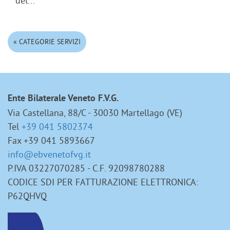
del...
« CATEGORIE SERVIZI
Ente Bilaterale Veneto F.V.G.
Via Castellana, 88/C - 30030 Martellago (VE)
Tel
+39 041 5802374
Fax +39 041 5893667
info@ebvenetofvg.it
P.IVA 03227070285 - C.F. 92098780288
CODICE SDI PER FATTURAZIONE ELETTRONICA:
P62QHVQ