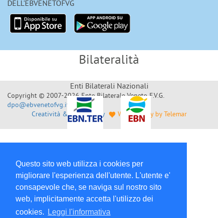
DELL'EBVENETOFVG
Bilateralità
Enti Bilaterali Nazionali
Copyright © 2007-2026 Ente Bilaterale Veneto F.V.G.
dpo@ebvenetofvg.it
Creatività & Sviluppo by
Web Agency by Telemar
Questo sito web utilizza i cookies per
migliorare l'esperienza dell'utente. L'utente e'
consapevole che, se naviga sul nostro sito
web, implicitamente accetta l'utilizzo dei
cookies.
Leggi l'informativa