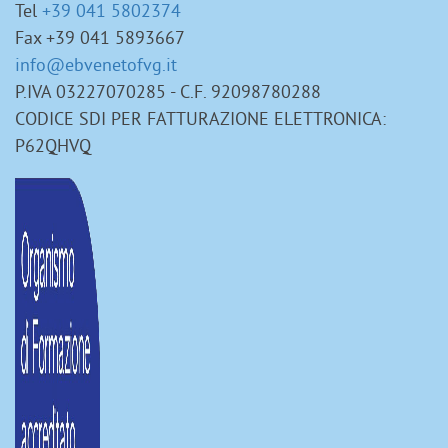
Tel
+39 041 5802374
Fax +39 041 5893667
info@ebvenetofvg.it
P.IVA 03227070285 - C.F. 92098780288
CODICE SDI PER FATTURAZIONE ELETTRONICA:
P62QHVQ