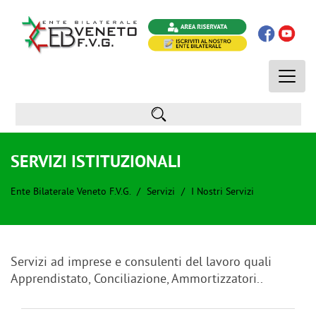
Toggle
naviga
SERVIZI ISTITUZIONALI
Ente Bilaterale Veneto F.V.G.
Servizi
I Nostri Servizi
Servizi ad imprese e consulenti del lavoro quali
Apprendistato, Conciliazione, Ammortizzatori..