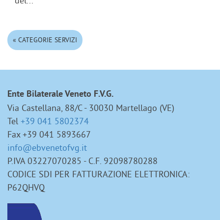
del...
« CATEGORIE SERVIZI
Ente Bilaterale Veneto F.V.G.
Via Castellana, 88/C - 30030 Martellago (VE)
Tel
+39 041 5802374
Fax +39 041 5893667
info@ebvenetofvg.it
P.IVA 03227070285 - C.F. 92098780288
CODICE SDI PER FATTURAZIONE ELETTRONICA:
P62QHVQ