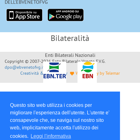
DELL'EBVENETOFVG
Bilateralità
Enti Bilaterali Nazionali
Copyright © 2007-2026 Ente Bilaterale Veneto F.V.G.
dpo@ebvenetofvg.it
Creatività & Sviluppo by
Web Agency by Telemar
Questo sito web utilizza i cookies per
migliorare l'esperienza dell'utente. L'utente e'
consapevole che, se naviga sul nostro sito
web, implicitamente accetta l'utilizzo dei
cookies.
Leggi l'informativa