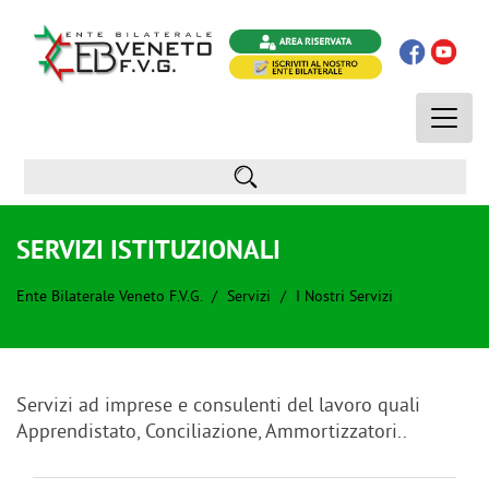
Toggle
naviga
SERVIZI ISTITUZIONALI
Ente Bilaterale Veneto F.V.G.
Servizi
I Nostri Servizi
Servizi ad imprese e consulenti del lavoro quali
Apprendistato, Conciliazione, Ammortizzatori..