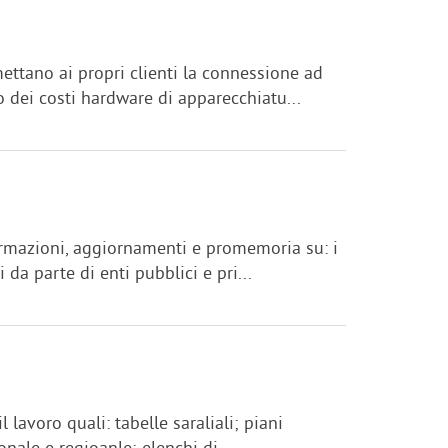
mettano ai propri clienti la connessione ad
o dei costi hardware di apparecchiatu...
nformazioni, aggiornamenti e promemoria su: i
 da parte di enti pubblici e pri...
l lavoro quali: tabelle saraliali; piani
nale e regioanle; elenchi di ...