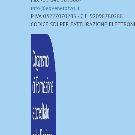
info@ebvenetofvg.it
P.IVA 03227070285 - C.F. 92098780288
CODICE SDI PER FATTURAZIONE ELETTRON