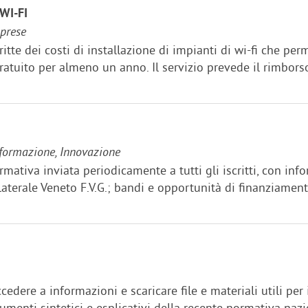
WI-FI
mprese
itte dei costi di installazione di impianti di wi-fi che per
ratuito per almeno un anno. Il servizio prevede il rimbors
formazione, Innovazione
rmativa inviata periodicamente a tutti gli iscritti, con i
ilaterale Veneto F.V.G.; bandi e opportunità di finanziamenti
ccedere a informazioni e scaricare file e materiali utili per i
cumenti sintetici e esplicativi della recente normativa nazio