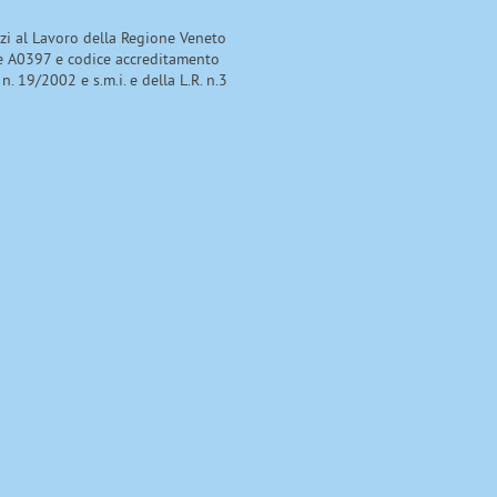
izi al Lavoro della Regione Veneto
e A0397 e codice accreditamento
 n. 19/2002 e s.m.i. e della L.R. n.3