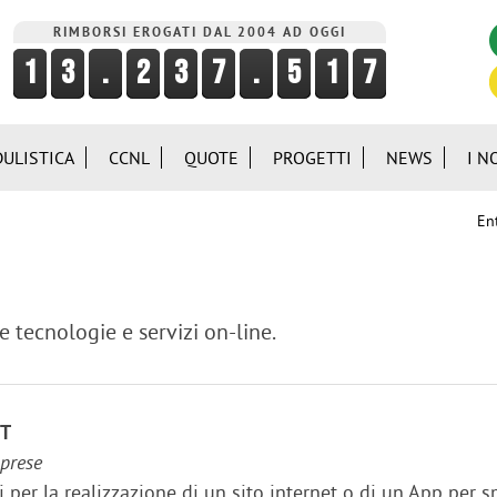
RIMBORSI EROGATI DAL 2004 AD OGGI
ULISTICA
CCNL
QUOTE
PROGETTI
NEWS
I N
Ent
ve tecnologie e servizi on-line.
ET
mprese
 per la realizzazione di un sito internet o di un App per 