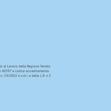
izi al Lavoro della Regione Veneto
e A0397 e codice accreditamento
 n. 19/2002 e s.m.i. e della L.R. n.3