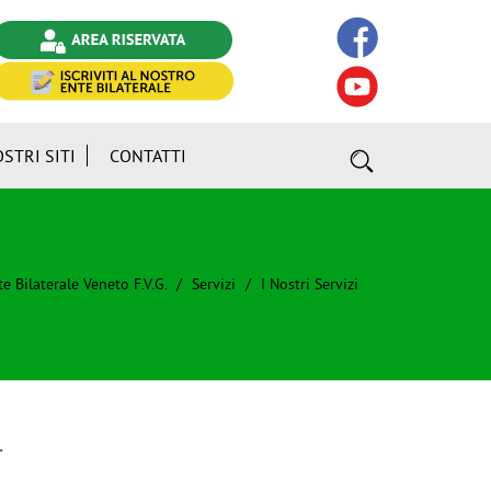
OSTRI SITI
CONTATTI
e Bilaterale Veneto F.V.G.
Servizi
I Nostri Servizi
.