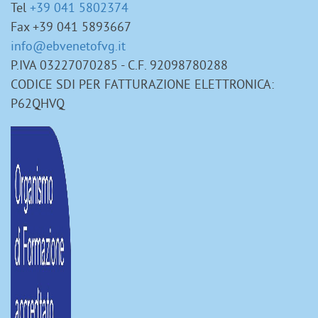
Tel
+39 041 5802374
Fax +39 041 5893667
info@ebvenetofvg.it
P.IVA 03227070285 - C.F. 92098780288
CODICE SDI PER FATTURAZIONE ELETTRONICA:
P62QHVQ