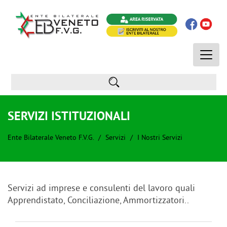
Toggle
naviga
SERVIZI ISTITUZIONALI
Ente Bilaterale Veneto F.V.G.
Servizi
I Nostri Servizi
Servizi ad imprese e consulenti del lavoro quali
Apprendistato, Conciliazione, Ammortizzatori..