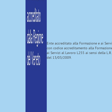
Ente accreditato alla Formazione e ai Serv
con codice accreditamento alla Formazion
ai Servizi al Lavoro L255 ai sensi della L.R.
del 13/03/2009.