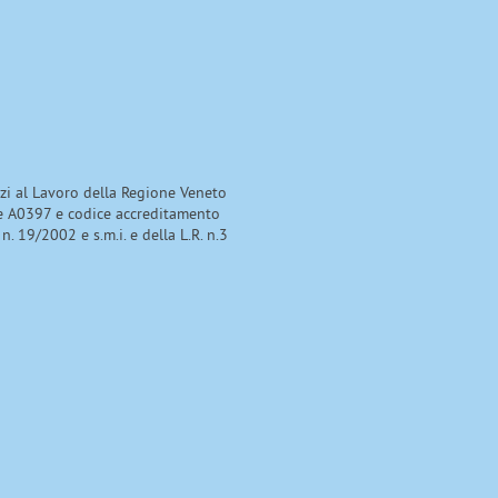
izi al Lavoro della Regione Veneto
e A0397 e codice accreditamento
 n. 19/2002 e s.m.i. e della L.R. n.3