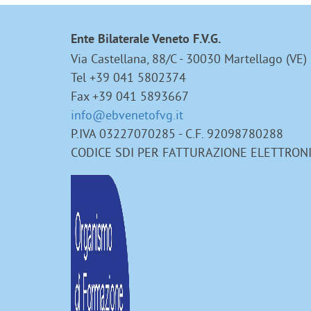
Ente Bilaterale Veneto F.V.G.
Via Castellana, 88/C - 30030 Martellago (VE)
Tel +39 041 5802374
Fax +39 041 5893667
info@ebvenetofvg.it
P.IVA 03227070285 - C.F. 92098780288
CODICE SDI PER FATTURAZIONE ELETTRON