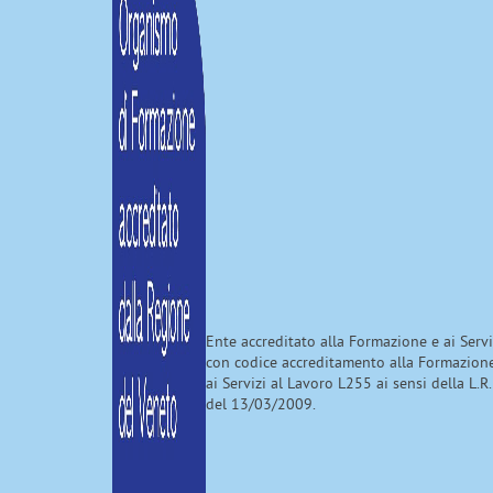
Ente accreditato alla Formazione e ai Serv
con codice accreditamento alla Formazion
ai Servizi al Lavoro L255 ai sensi della L.R.
del 13/03/2009.