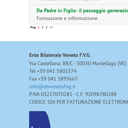
Da Padre in Figlio: il passaggio generazi
Formazione e informazione
Pag.
1
2
3
>>
Ente Bilaterale Veneto F.V.G.
Via Castellana, 88/C - 30030 Martellago (VE)
Tel +39 041 5802374
Fax +39 041 5893667
info@ebvenetofvg.it
P.IVA 03227070285 - C.F. 92098780288
CODICE SDI PER FATTURAZIONE ELETTRON