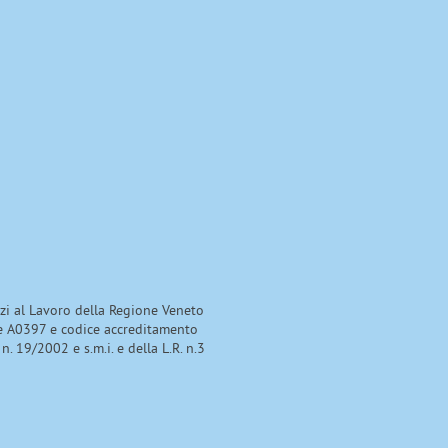
izi al Lavoro della Regione Veneto
e A0397 e codice accreditamento
 n. 19/2002 e s.m.i. e della L.R. n.3