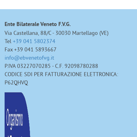
Ente Bilaterale Veneto F.V.G.
Via Castellana, 88/C - 30030 Martellago (VE)
Tel
+39 041 5802374
Fax +39 041 5893667
info@ebvenetofvg.it
P.IVA 03227070285 - C.F. 92098780288
CODICE SDI PER FATTURAZIONE ELETTRONICA:
P62QHVQ