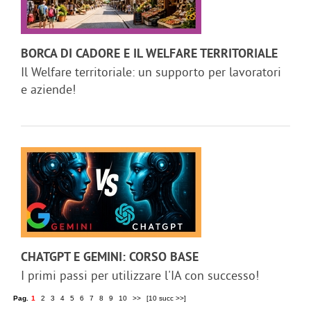
BORCA DI CADORE E IL WELFARE TERRITORIALE
Il Welfare territoriale: un supporto per lavoratori
e aziende!
CHATGPT E GEMINI: CORSO BASE
I primi passi per utilizzare l'IA con successo!
Pag.
1
2
3
4
5
6
7
8
9
10
>>
[10 succ >>]