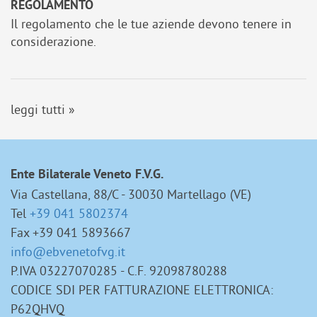
REGOLAMENTO
Il regolamento che le tue aziende devono tenere in
considerazione.
leggi tutti »
Ente Bilaterale Veneto F.V.G.
Via Castellana, 88/C - 30030 Martellago (VE)
Tel
+39 041 5802374
Fax +39 041 5893667
info@ebvenetofvg.it
P.IVA 03227070285 - C.F. 92098780288
CODICE SDI PER FATTURAZIONE ELETTRONICA:
P62QHVQ