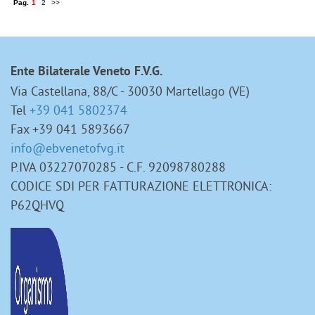
Pag.
1
2
>>
Ente Bilaterale Veneto F.V.G.
Via Castellana, 88/C - 30030 Martellago (VE)
Tel
+39 041 5802374
Fax +39 041 5893667
info@ebvenetofvg.it
P.IVA 03227070285 - C.F. 92098780288
CODICE SDI PER FATTURAZIONE ELETTRONICA:
P62QHVQ