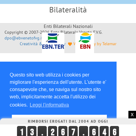
Bilateralità
Enti Bilaterali Nazionali
Copyright © 2007-2026 Ente Bilaterale Veneto F.V.G.
dpo@ebvenetofvg.it
Creatività & Sviluppo by
Web Agency by Telemar
Questo sito web utilizza i cookies per
migliorare l'esperienza dell'utente. L'utente e'
consapevole che, se naviga sul nostro sito
web, implicitamente accetta l'utilizzo dei
cookies.
Leggi l'informativa
x
Chiudi
RIMBORSI EROGATI DAL 2004 AD OGGI