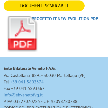
DOCUMENTI SCARICABILI
SCHEDA PROGETTO IT NEW EVOLUTION.PDF
-42.85 KB
Tweet
Ente Bilaterale Veneto F.V.G.
Via Castellana, 88/C - 30030 Martellago (VE)
Tel
+39 041 5802374
Fax +39 041 5893667
info@ebvenetofvg.it
P.IVA 03227070285 - C.F. 92098780288
CODICE SDI PER FATTURAZIONE ELETTRONICA: