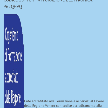
P62QHVQ
Ente accreditato alla Formazione e ai Servizi al Lavoro
della Regione Veneto con codice accreditamento alla