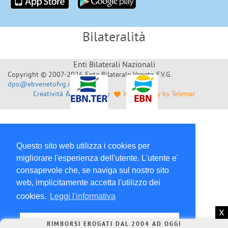
Bilateralità
Enti Bilaterali Nazionali
Copyright © 2007-2026 Ente Bilaterale Veneto F.V.G.
dpo@ebvenetofvg.it
Creatività & Sviluppo by
Web Agency by Telemar
Questo sito web utilizza i cookies per
migliorare l'esperienza dell'utente. L'utente e'
consapevole che, se naviga sul nostro sito
web, implicitamente accetta l'utilizzo dei
cookies.
Leggi l'informativa
x
Chiudi
RIMBORSI EROGATI DAL 2004 AD OGGI