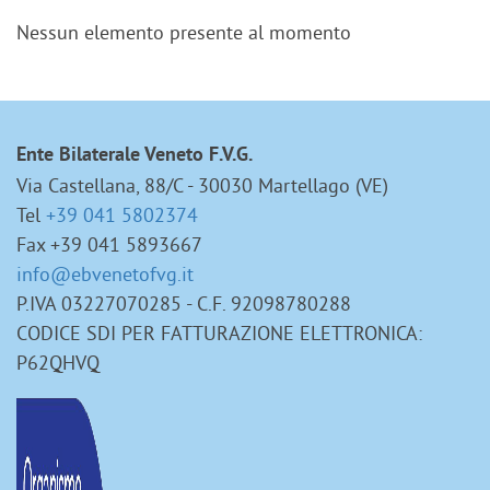
Nessun elemento presente al momento
Ente Bilaterale Veneto F.V.G.
Via Castellana, 88/C - 30030 Martellago (VE)
Tel
+39 041 5802374
Fax +39 041 5893667
info@ebvenetofvg.it
P.IVA 03227070285 - C.F. 92098780288
CODICE SDI PER FATTURAZIONE ELETTRONICA:
P62QHVQ