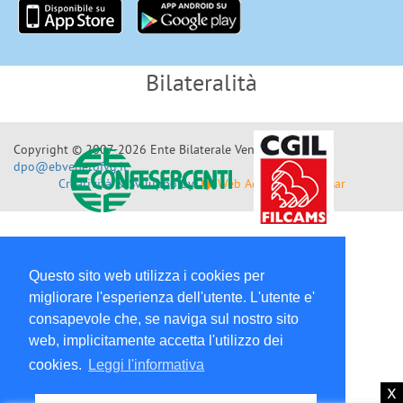
Bilateralità
Copyright © 2007-2026 Ente Bilaterale Veneto F.V.G.
dpo@ebvenetofvg.it
Creatività & Sviluppo by
Web Agency by Telemar
Questo sito web utilizza i cookies per
migliorare l'esperienza dell'utente. L'utente e'
consapevole che, se naviga sul nostro sito
web, implicitamente accetta l'utilizzo dei
cookies.
Leggi l'informativa
x