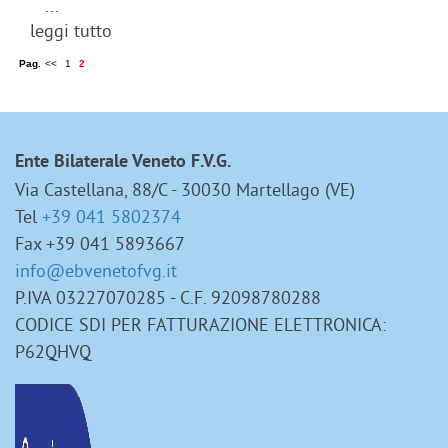
...
leggi tutto
Pag.
<<
1
2
Ente Bilaterale Veneto F.V.G.
Via Castellana, 88/C - 30030 Martellago (VE)
Tel
+39 041 5802374
Fax +39 041 5893667
info@ebvenetofvg.it
P.IVA 03227070285 - C.F. 92098780288
CODICE SDI PER FATTURAZIONE ELETTRONICA:
P62QHVQ