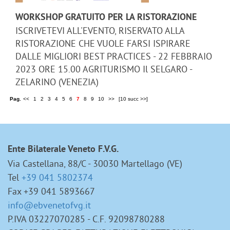
WORKSHOP GRATUITO PER LA RISTORAZIONE
ISCRIVETEVI ALL'EVENTO, RISERVATO ALLA
RISTORAZIONE CHE VUOLE FARSI ISPIRARE
DALLE MIGLIORI BEST PRACTICES - 22 FEBBRAIO
2023 ORE 15.00 AGRITURISMO Il SELGARO -
ZELARINO (VENEZIA)
Pag.
<<
1
2
3
4
5
6
7
8
9
10
>>
[10 succ >>]
Ente Bilaterale Veneto F.V.G.
Via Castellana, 88/C - 30030 Martellago (VE)
Tel
+39 041 5802374
Fax +39 041 5893667
info@ebvenetofvg.it
P.IVA 03227070285 - C.F. 92098780288