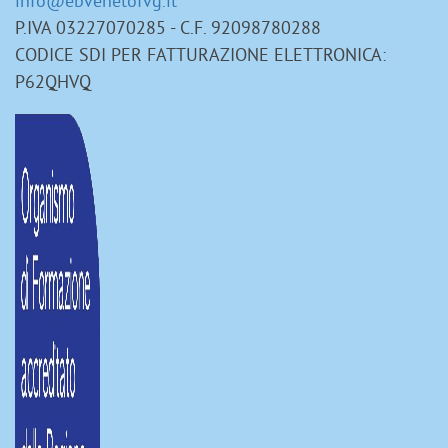
info@ebvenetofvg.it
P.IVA 03227070285 - C.F. 92098780288
CODICE SDI PER FATTURAZIONE ELETTRONICA:
P62QHVQ