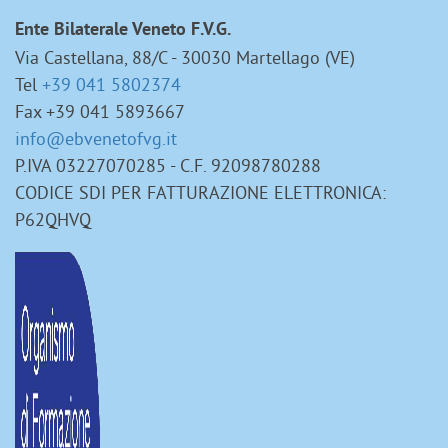
Ente Bilaterale Veneto F.V.G.
Via Castellana, 88/C - 30030 Martellago (VE)
Tel
+39 041 5802374
Fax +39 041 5893667
info@ebvenetofvg.it
P.IVA 03227070285 - C.F. 92098780288
CODICE SDI PER FATTURAZIONE ELETTRONICA:
P62QHVQ