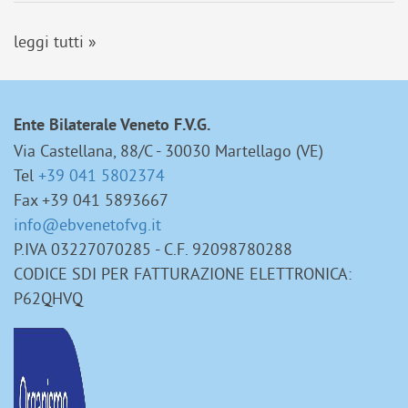
leggi tutti »
Ente Bilaterale Veneto F.V.G.
Via Castellana, 88/C - 30030 Martellago (VE)
Tel
+39 041 5802374
Fax +39 041 5893667
info@ebvenetofvg.it
P.IVA 03227070285 - C.F. 92098780288
CODICE SDI PER FATTURAZIONE ELETTRONICA:
P62QHVQ