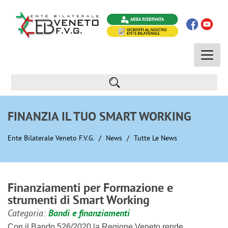
Toggle
naviga
FINANZIA IL TUO SMART WORKING
Ente Bilaterale Veneto F.V.G.
News
Tutte Le News
Finanziamenti per Formazione e
strumenti di Smart Working
Categoria:
Bandi e finanziamenti
Con il Bando 526/2020 la Regione Veneto rende