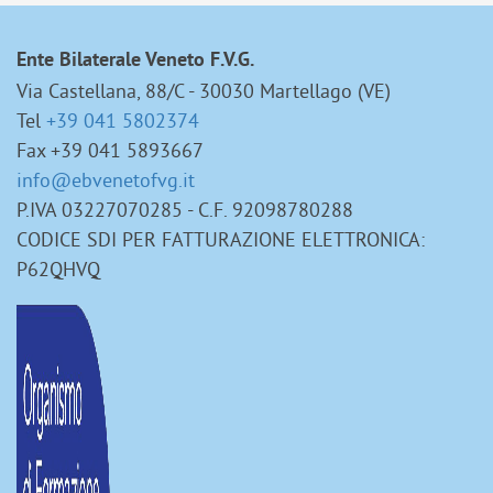
Ente Bilaterale Veneto F.V.G.
Via Castellana, 88/C - 30030 Martellago (VE)
Tel
+39 041 5802374
Fax +39 041 5893667
info@ebvenetofvg.it
P.IVA 03227070285 - C.F. 92098780288
CODICE SDI PER FATTURAZIONE ELETTRONICA:
P62QHVQ