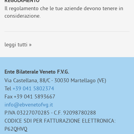
REGOLAMENTO
Il regolamento che le tue aziende devono tenere in
considerazione.
leggi tutti »
Ente Bilaterale Veneto F.V.G.
Via Castellana, 88/C - 30030 Martellago (VE)
Tel
+39 041 5802374
Fax +39 041 5893667
info@ebvenetofvg.it
P.IVA 03227070285 - C.F. 92098780288
CODICE SDI PER FATTURAZIONE ELETTRONICA:
P62QHVQ