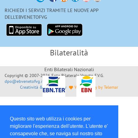
RICHIEDI I SERVIZI TRAMITE LE NUOVE APP
DELL'EBVENETOFVG
Bilateralità
Enti Bilaterali Nazionali
Copyright © 2007-2026 Ente Bilaterale Veneto F.V.G.
dpo@ebvenetofvg.it
Creatività & Sviluppo by
Web Agency by Telemar
Questo sito web utilizza i cookies per
migliorare l'esperienza dell'utente. L'utente e'
consapevole che, se naviga sul nostro sito