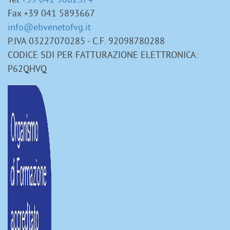
Fax +39 041 5893667
info@ebvenetofvg.it
P.IVA 03227070285 - C.F. 92098780288
CODICE SDI PER FATTURAZIONE ELETTRONICA:
P62QHVQ