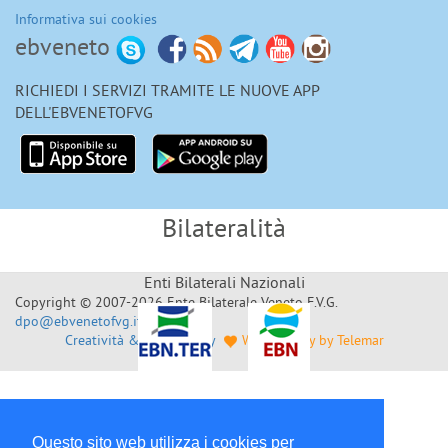
Informativa sui cookies
ebveneto
RICHIEDI I SERVIZI TRAMITE LE NUOVE APP
DELL'EBVENETOFVG
Bilateralità
Enti Bilaterali Nazionali
Copyright © 2007-2026 Ente Bilaterale Veneto F.V.G.
dpo@ebvenetofvg.it
Creatività & Sviluppo by
Web Agency by Telemar
Questo sito web utilizza i cookies per