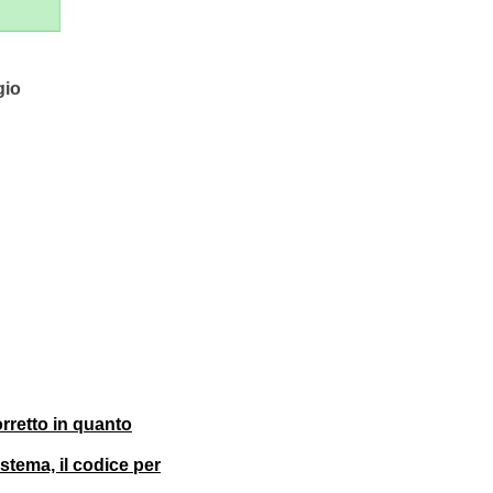
gio
orretto in quanto
stema, il codice per