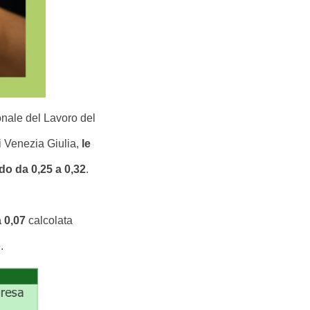
onale del Lavoro del
i Venezia Giulia,
le
o da 0,25 a 0,32
.
 0,07
calcolata
.