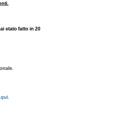
nti.
 stato fatto in 20
sonale.
 qui.