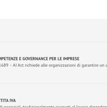
OMPETENZE E GOVERNANCE PER LE IMPRESE
9 – AI Act richiede alle organizzazioni di garantire un ad
TITA IVA
di negoziali, tradizionalmente riservati al lavoro dipenden