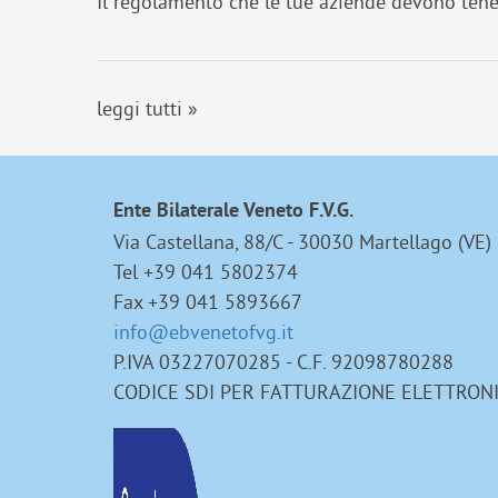
Il regolamento che le tue aziende devono tene
leggi tutti »
Ente Bilaterale Veneto F.V.G.
Via Castellana, 88/C - 30030 Martellago (VE)
Tel +39 041 5802374
Fax +39 041 5893667
info@ebvenetofvg.it
P.IVA 03227070285 - C.F. 92098780288
CODICE SDI PER FATTURAZIONE ELETTRON