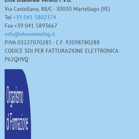
Ente Bilaterale Veneto F.V.G.
Via Castellana, 88/C - 30030 Martellago (VE)
Tel
+39 041 5802374
Fax +39 041 5893667
info@ebvenetofvg.it
P.IVA 03227070285 - C.F. 92098780288
CODICE SDI PER FATTURAZIONE ELETTRONICA:
P62QHVQ