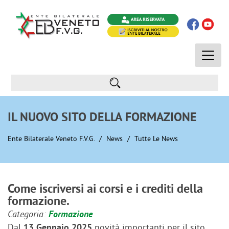
Toggle
naviga
IL NUOVO SITO DELLA FORMAZIONE
Ente Bilaterale Veneto F.V.G.
News
Tutte Le News
Come iscriversi ai corsi e i crediti della
formazione.
Categoria:
Formazione
Dal
novità importanti per il sito
13 Gennaio 2025