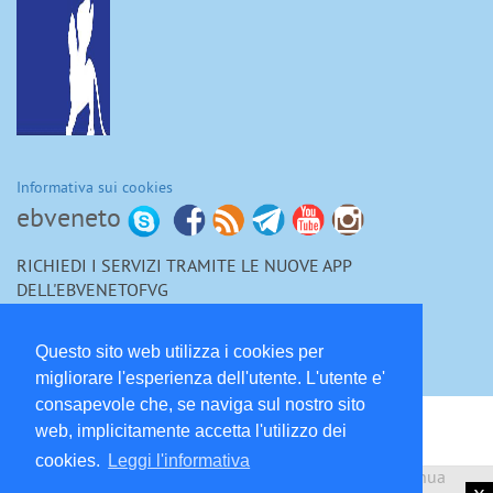
Informativa sui cookies
ebveneto
RICHIEDI I SERVIZI TRAMITE LE NUOVE APP
DELL'EBVENETOFVG
Questo sito web utilizza i cookies per
migliorare l'esperienza dell'utente. L'utente e'
consapevole che, se naviga sul nostro sito
Bilateralità
web, implicitamente accetta l'utilizzo dei
cookies.
Leggi l'informativa
Fondo Interprofessionale per la formazione continua
Enti Bilaterali Nazionali