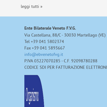
leggi tutti »
Ente Bilaterale Veneto F.V.G.
Via Castellana, 88/C - 30030 Martellago (VE)
Tel +39 041 5802374
Fax +39 041 5893667
info@ebvenetofvg.it
P.IVA 03227070285 - C.F. 92098780288
CODICE SDI PER FATTURAZIONE ELETTRON