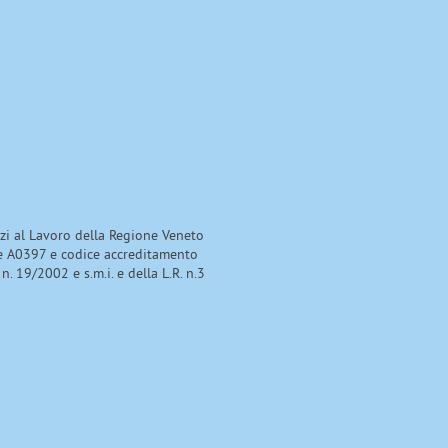
izi al Lavoro della Regione Veneto
e A0397 e codice accreditamento
 n. 19/2002 e s.m.i. e della L.R. n.3