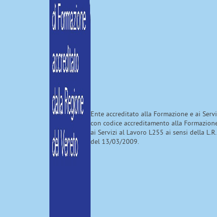
Ente accreditato alla Formazione e ai Serv
con codice accreditamento alla Formazion
ai Servizi al Lavoro L255 ai sensi della L.R.
del 13/03/2009.