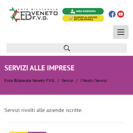
Toggle
naviga
SERVIZI ALLE IMPRESE
Ente Bilaterale Veneto F.V.G.
Servizi
I Nostri Servizi
Servizi rivolti alle aziende iscritte.