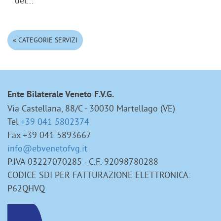
del...
« CATEGORIE SERVIZI
Ente Bilaterale Veneto F.V.G.
Via Castellana, 88/C - 30030 Martellago (VE)
Tel
+39 041 5802374
Fax +39 041 5893667
info@ebvenetofvg.it
P.IVA 03227070285 - C.F. 92098780288
CODICE SDI PER FATTURAZIONE ELETTRONICA:
P62QHVQ