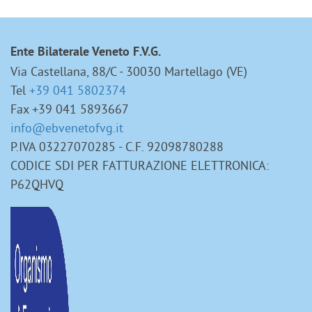
Ente Bilaterale Veneto F.V.G.
Via Castellana, 88/C - 30030 Martellago (VE)
Tel
+39 041 5802374
Fax +39 041 5893667
info@ebvenetofvg.it
P.IVA 03227070285 - C.F. 92098780288
CODICE SDI PER FATTURAZIONE ELETTRONICA:
P62QHVQ