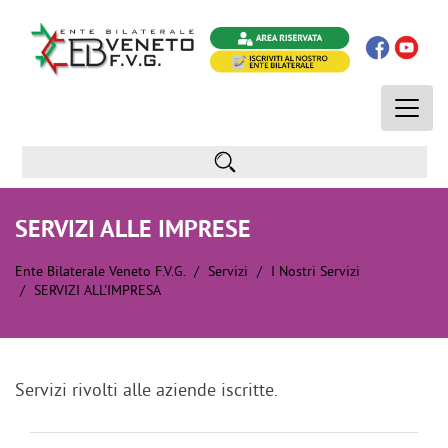
Toggle
naviga
SERVIZI ALLE IMPRESE
Ente Bilaterale Veneto F.V.G.
Servizi
I Nostri Servizi
SERVIZI ALL'IMPRESA
Servizi rivolti alle aziende iscritte.