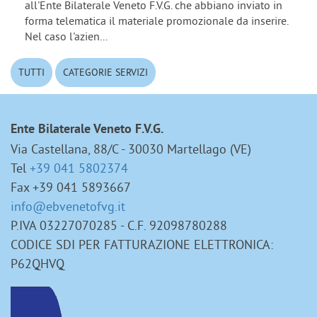
all'Ente Bilaterale Veneto F.V.G. che abbiano inviato in
forma telematica il materiale promozionale da inserire.
Nel caso l'azien...
TUTTI
CATEGORIE SERVIZI
Ente Bilaterale Veneto F.V.G.
Via Castellana, 88/C - 30030 Martellago (VE)
Tel
+39 041 5802374
Fax +39 041 5893667
info@ebvenetofvg.it
P.IVA 03227070285 - C.F. 92098780288
CODICE SDI PER FATTURAZIONE ELETTRONICA:
P62QHVQ