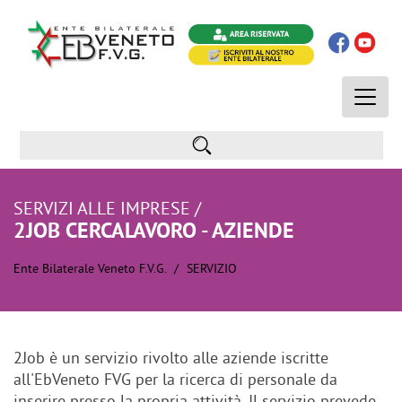
Toggle
naviga
SERVIZI ALLE IMPRESE /
2JOB CERCALAVORO - AZIENDE
Ente Bilaterale Veneto F.V.G.
SERVIZIO
2Job è un servizio rivolto alle aziende iscritte
all'EbVeneto FVG per la ricerca di personale da
inserire presso la propria attività. Il servizio prevede