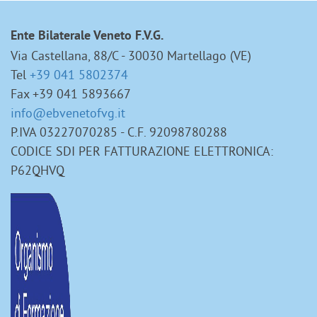
Ente Bilaterale Veneto F.V.G.
Via Castellana, 88/C - 30030 Martellago (VE)
Tel
+39 041 5802374
Fax +39 041 5893667
info@ebvenetofvg.it
P.IVA 03227070285 - C.F. 92098780288
CODICE SDI PER FATTURAZIONE ELETTRONICA:
P62QHVQ