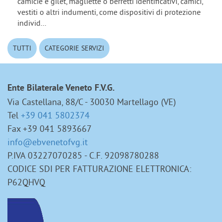
camicie e gilet, magliette o berretti identificativi, camici,
vestiti o altri indumenti, come dispositivi di protezione
individ...
TUTTI
CATEGORIE SERVIZI
Ente Bilaterale Veneto F.V.G.
Via Castellana, 88/C - 30030 Martellago (VE)
Tel
+39 041 5802374
Fax +39 041 5893667
info@ebvenetofvg.it
P.IVA 03227070285 - C.F. 92098780288
CODICE SDI PER FATTURAZIONE ELETTRONICA:
P62QHVQ