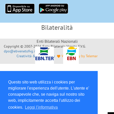
Bilateralità
Enti Bilaterali Nazionali
Copyright © 2007-2026 Ente Bilaterale Veneto F.V.G.
dpo@ebvenetofvg.it
Creatività & Sviluppo by
Web Agency by Telemar
Questo sito web utilizza i cookies per
migliorare l'esperienza dell'utente. L'utente e'
consapevole che, se naviga sul nostro sito
web, implicitamente accetta l'utilizzo dei
cookies.
Leggi l'informativa