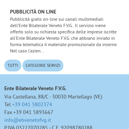
PUBBLICITÀ ON LINE
Pubblicità gratis on-line sui canali multimediali
dell'Ente Bilaterale Veneto F.V.G.. Il servizio viene
offerto solo su richiesta specifica delle imprese iscritte
all'Ente Bilaterale Veneto F.V.G. che abbiano inviato in
forma telematica il materiale promozionale da inserire.
Nel caso l'azien...
TUTTI
CATEGORIE SERVIZI
Ente Bilaterale Veneto F.V.G.
Via Castellana, 88/C - 30030 Martellago (VE)
Tel
+39 041 5802374
Fax +39 041 5893667
info@ebvenetofvg.it
P.IVA 03227070285 - C.F. 92098780288