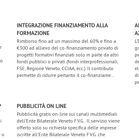
INTEGRAZIONE FINANZIAMENTO ALLA
A
FORMAZIONE
A
Rimborso fino ad un massimo del 60% e fino a
L'
e
€300 ad allievo del co-finanziamento privato di
g
progetti formativi finanziati solo in parte da altri
pe
ro
fondi pubblici o privati (fondi interprofessionali,
de
FSE, Regione Veneto, CCIAA, ecc.). Il contributo
e
permette di ridurre pertanto il co-finanziame...
di
pe
P
PUBBLICITÀ ON LINE
Pubblicità gratis on-line sui canali multimediali
i
dell'Ente Bilaterale Veneto F.V.G.. Il servizio viene
offerto solo su richiesta specifica delle imprese
e o
iscritte all'Ente Bilaterale Veneto F.V.G. che