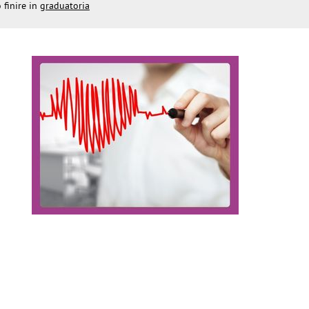
 finire in
graduatoria