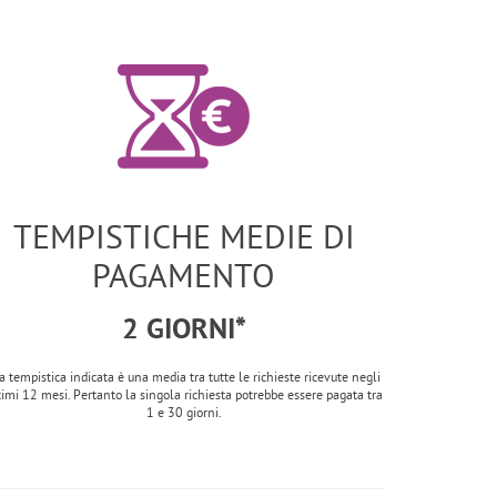
TEMPISTICHE MEDIE DI
PAGAMENTO
2 GIORNI*
a tempistica indicata è una media tra tutte le richieste ricevute negli
timi 12 mesi. Pertanto la singola richiesta potrebbe essere pagata tra
1 e 30 giorni.