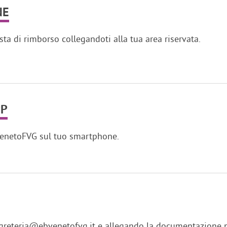
NE
esta di rimborso collegandoti alla tua area riservata.
PP
VenetoFVG sul tuo smartphone.
egreteria@ebvenetofvg.it e allegando la documentazione n