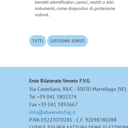
berretti identificativi, camici, vestiti o altri
indumenti, come dispositivi di protezione
individ...
TUTTI
CATEGORIE SERVIZI
Ente Bilaterale Veneto F.V.G.
Via Castellana, 88/C - 30030 Martellago (VE)
Tel +39 041 5802374
Fax +39 041 5893667
info@ebvenetofvg.it
P.IVA 03227070285 - C.F. 92098780288
CODICE SDI PER FATTURAZIONE ELETTRON