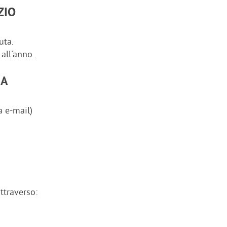
ZIO
uta.
all'anno .
IA
a e-mail)
attraverso: