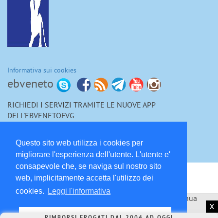
Informativa sui cookies
ebveneto
RICHIEDI I SERVIZI TRAMITE LE NUOVE APP
DELL'EBVENETOFVG
Questo sito web utilizza i cookies per
migliorare l'esperienza dell'utente. L'utente e'
consapevole che, se naviga sul nostro sito
Bilateralità
web, implicitamente accetta l'utilizzo dei
cookies.
Leggi l'informativa
Fondo Interprofessionale per la formazione continua
x
Copyright © 2007-2026 Ente Bilaterale Veneto F.V.G.
Chiudi
dpo@ebvenetofvg.it