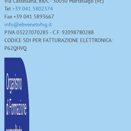
Via Castellana, 88/C - 30030 Martellago (VE)
Tel
+39 041 5802374
Fax +39 041 5893667
info@ebvenetofvg.it
P.IVA 03227070285 - C.F. 92098780288
CODICE SDI PER FATTURAZIONE ELETTRONICA:
P62QHVQ