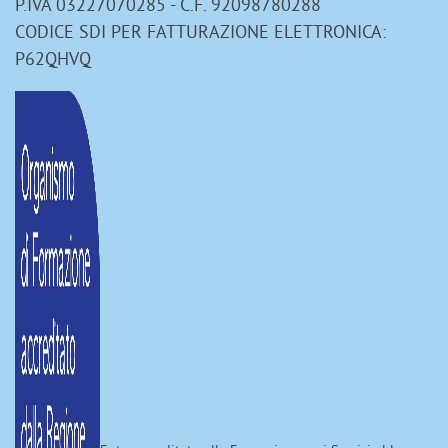
P.IVA 03227070285 - C.F. 92098780288
CODICE SDI PER FATTURAZIONE ELETTRONICA:
P62QHVQ