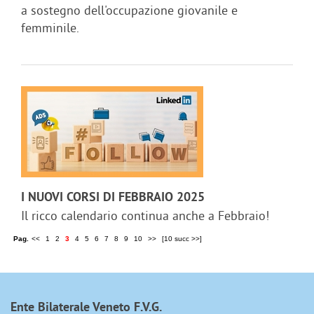
a sostegno dell'occupazione giovanile e
femminile.
I NUOVI CORSI DI FEBBRAIO 2025
Il ricco calendario continua anche a Febbraio!
Pag.
<<
1
2
3
4
5
6
7
8
9
10
>>
[10 succ >>]
Ente Bilaterale Veneto F.V.G.